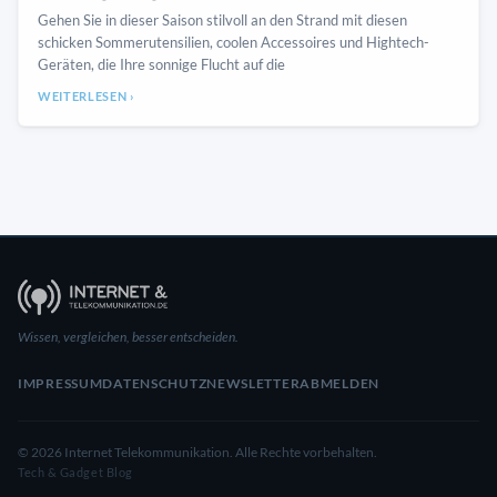
Gehen Sie in dieser Saison stilvoll an den Strand mit diesen
schicken Sommerutensilien, coolen Accessoires und Hightech-
Geräten, die Ihre sonnige Flucht auf die
WEITERLESEN ›
Wissen, vergleichen, besser entscheiden.
IMPRESSUM
DATENSCHUTZ
NEWSLETTER
ABMELDEN
© 2026 Internet Telekommunikation. Alle Rechte vorbehalten.
Tech & Gadget Blog