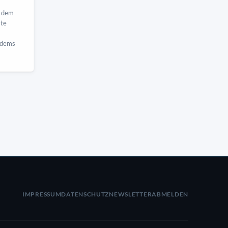
f dem
ste
odems
IMPRESSUM
DATENSCHUTZ
NEWSLETTER
ABMELDEN