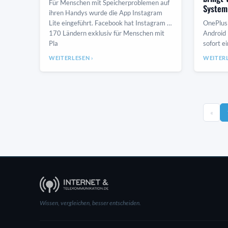
Für Menschen mit Speicherproblemen auf
System
ihren Handys wurde die App Instagram
Lite eingeführt. Facebook hat Instagram in
OnePlus
170 Ländern exklusiv für Menschen mit
Android 
Pla
sofort e
OS 11 li
WEITERLESEN ›
WEITERL
Update 
«
Wissen, vergleichen, besser entscheiden.