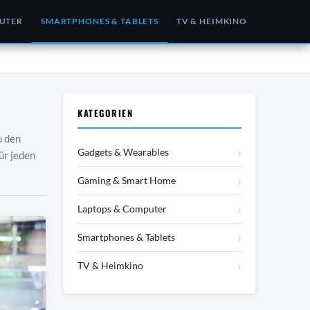
UTER
SMARTPHONES & TABLETS
TV & HEIMKINO
KATEGORIEN
u den
›
Gadgets & Wearables
ür jeden
›
Gaming & Smart Home
›
Laptops & Computer
›
Smartphones & Tablets
›
TV & Heimkino