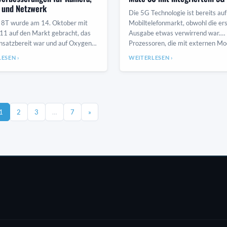
 und Netzwerk
Die 5G Technologie ist bereits au
 8T wurde am 14. Oktober mit
Mobiltelefonmarkt, obwohl die er
11 auf den Markt gebracht, das
Ausgabe etwas verwirrend war.
insatzbereit war und auf Oxygen
Prozessoren, die mit externen M
ef. OnePlus 8T hat ein neues
kompatibel sind, w
ESEN ›
WEITERLESEN ›
e
1
2
3
…
7
»