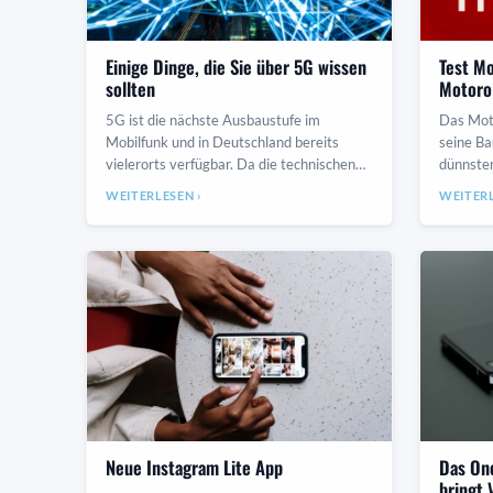
Einige Dinge, die Sie über 5G wissen
Test Mo
sollten
Motorol
5G ist die nächste Ausbaustufe im
Das Moto
Mobilfunk und in Deutschland bereits
seine Ba
vielerorts verfügbar. Da die technischen
dünnste
Grundlagen feststehen und der
und bric
WEITERLESEN ›
WEITERL
Netzausbau weiter
typisch
Neue Instagram Lite App
Das On
bringt 