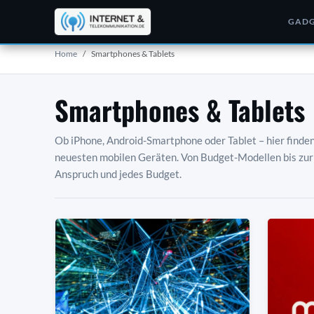
GADG
Home
Smartphones & Tablets
Smartphones & Tablets
Ob iPhone, Android-Smartphone oder Tablet – hier finden
neuesten mobilen Geräten. Von Budget-Modellen bis zur 
Anspruch und jedes Budget.