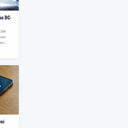
on DC-
cide
eser
ten
n Sie
wei