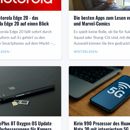
torola Edge 20 - das
Die besten Apps zum Lesen v
a Edge 20 auf einen Blick
und Marvel-Comics
rola Edge 20 fällt sofort durch
Es spielt keine Rolle, ob Sie für Sui
uform auf: Es gehört zu den
Squad oder Shang-Chi sind, mit di
n Smartphones auf dem Markt –
Auswahl können Sie ihre gedruck
ht damit ein wenig mit dem
Abenteuer nahtlos verfolgen. Wen
ESEN ›
WEITERLESEN ›
en Mo
nach de
ePlus 8T Oxygen OS Update
Kirin 990 Prozessor des Hua
Verbesserungen für Kamera,
Mate 30 mit integriertem 5G