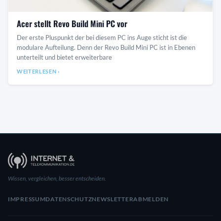
Acer stellt Revo Build Mini PC vor
Der erste Pluspunkt der bei diesem PC ins Auge sticht ist die
modulare Aufteilung. Denn der Revo Build Mini PC ist in Ebenen
unterteilt und bietet erweiterbare
WEITERLESEN ›
Wissen, vergleichen, besser entscheiden.
IMPRESSUM
DATENSCHUTZ
NEWSLETTER
ABMELDEN