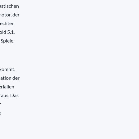
astischen
motor, der
rechten
oid 5.1,
Spiele.
 kommt.
tation der
rialien
raus. Das
r
e