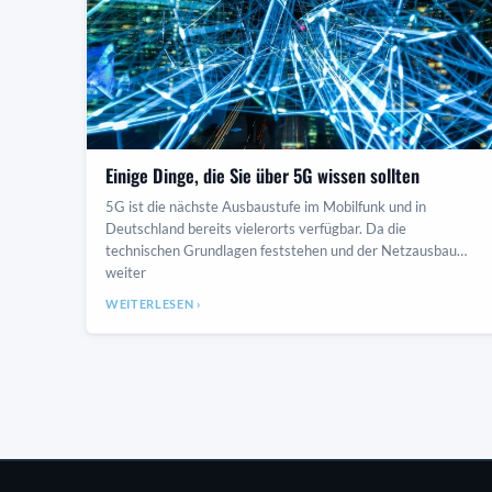
Einige Dinge, die Sie über 5G wissen sollten
5G ist die nächste Ausbaustufe im Mobilfunk und in
Deutschland bereits vielerorts verfügbar. Da die
technischen Grundlagen feststehen und der Netzausbau
weiter
WEITERLESEN ›