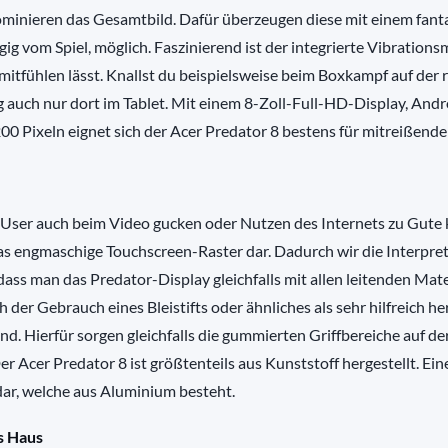
minieren das Gesamtbild. Dafür überzeugen diese mit einem fant
ig vom Spiel, möglich. Faszinierend ist der integrierte Vibrations
itfühlen lässt. Knallst du beispielsweise beim Boxkampf auf der 
ng auch nur dort im Tablet. Mit einem 8-Zoll-Full-HD-Display, Andr
0 Pixeln eignet sich der Acer Predator 8 bestens für mitreißende 
m User auch beim Video gucken oder Nutzen des Internets zu Gute
das engmaschige Touchscreen-Raster dar. Dadurch wir die Interpre
dass man das Predator-Display gleichfalls mit allen leitenden Mate
 der Gebrauch eines Bleistifts oder ähnliches als sehr hilfreich he
d. Hierfür sorgen gleichfalls die gummierten Griffbereiche auf de
er Acer Predator 8 ist größtenteils aus Kunststoff hergestellt. Ein
 dar, welche aus Aluminium besteht.
s Haus