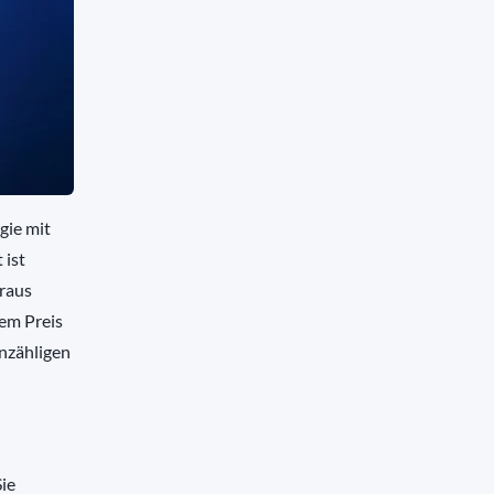
gie mit
 ist
eraus
nem Preis
unzähligen
Sie