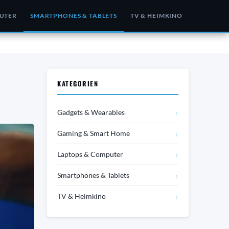
UTER
SMARTPHONES & TABLETS
TV & HEIMKINO
KATEGORIEN
›
Gadgets & Wearables
›
Gaming & Smart Home
›
Laptops & Computer
›
Smartphones & Tablets
›
TV & Heimkino