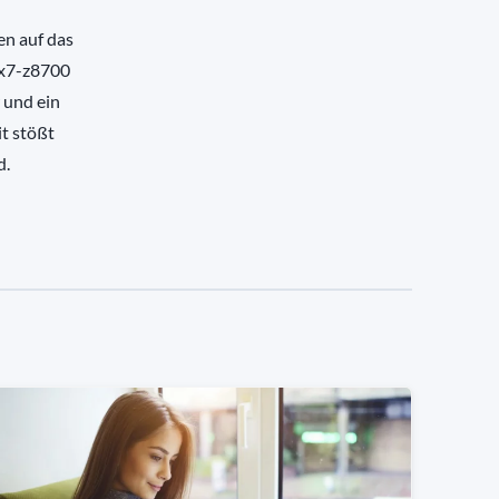
en auf das
 x7-z8700
 und ein
it stößt
d.