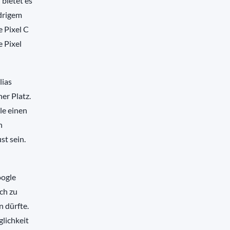
 bietet es
drigem
e Pixel C
e Pixel
lias
er Platz.
le einen
n
st sein.
oogle
ich zu
n dürfte.
lichkeit