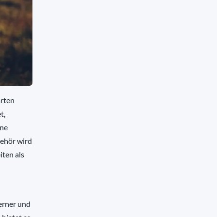
arten
t,
ine
behör wird
iten als
erner und