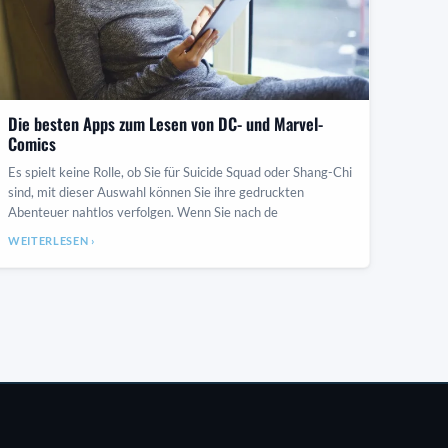
Die besten Apps zum Lesen von DC- und Marvel-
Comics
Es spielt keine Rolle, ob Sie für Suicide Squad oder Shang-Chi
sind, mit dieser Auswahl können Sie ihre gedruckten
Abenteuer nahtlos verfolgen. Wenn Sie nach de
WEITERLESEN ›