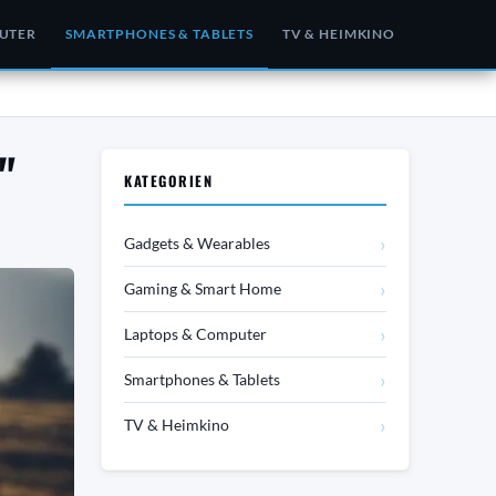
UTER
SMARTPHONES & TABLETS
TV & HEIMKINO
"
KATEGORIEN
›
Gadgets & Wearables
›
Gaming & Smart Home
›
Laptops & Computer
›
Smartphones & Tablets
›
TV & Heimkino