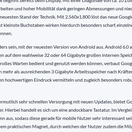
eginnt bereits beim Display. Mit einer Diagonale von ca. 10 Zoll
eiten und hoher Mobilität dank geringen Abmessungen und nie
 neuesten Stand der Technik. Mit 2.560x1.800 löst das neue Googl
bst kleinste Buchstaben wirken hierdurch besonders scharf, einzeln
ennen.
ers sein, mit der neuesten Version von Android aus. Android 6.0 a
n auf dem wahlweise 32 oder 64 Gigabyte großen internen Speich
 großes Warten bedient und genutzt werden können, verbaut Goog
n mehr als ausreichenden 3 Gigabyte Arbeitsspeicher nach Kräfte
en hochwertigen Eindruck vermitteln und zugleich besonders robu
rmutlich sehr schnellen Versorgung mit neuen Updates, bietet G
er. Hierbei handelt es sich um eine andockbare Tastatur. Im Vergle
nn aus, sodass diese gerade für mobile Nutzer sehr interessant sei
inem praktischen Magnet, durch welchen der Nutzer zudem die Mög