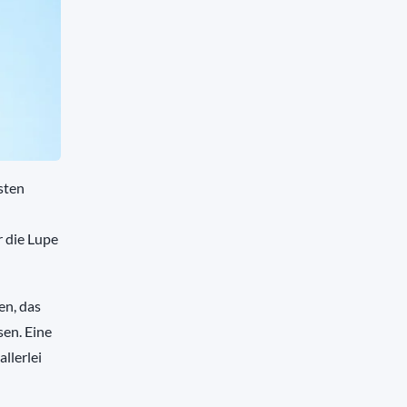
sten
r die Lupe
en, das
en. Eine
llerlei