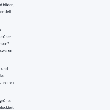
d bilden,
entiell
o
le über
chsen?
lswaren
n und
des
nun einen
 grünes
blockiert