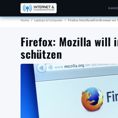
GADG
Home
Laptops & Computer
Firefox: Mozilla will im Browser vor
Firefox: Mozilla will
schützen