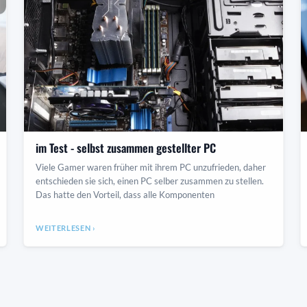
im Test - selbst zusammen gestellter PC
Viele Gamer waren früher mit ihrem PC unzufrieden, daher
entschieden sie sich, einen PC selber zusammen zu stellen.
Das hatte den Vorteil, dass alle Komponenten
WEITERLESEN ›