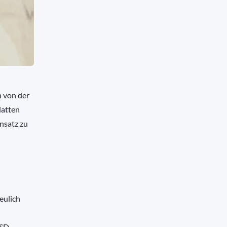
n von der
latten
ensatz zu
eulich
SSD