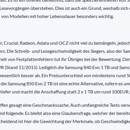
Lesevorgängen überstehen. Dies ist auch ein Grund, weshalb sich 
hl von Modellen mit hoher Lebensdauer besonders wichtig.
, Crucial, Radeon, Adata und OCZ nicht viel zu bemängeln, jedoc
s. Die Schreib- und Lesegeschwindigkeit des Siegers, also der S
heit von Festplattenfehlern tut ihr Übriges bei der Bewertung. Der
EUR (Stand 11/2015). Lediglich die Samsung 840 Evo 1 TB und Sam
esentlich besser ab. Ein Preisunterschied von mindestens rund
 die Samsung 850 Evo 2 TB ist eine echte Alternative, sofern es um
% tiefer und macht die Anschaffung statt 2 x 1 TB um rund 100EUR 
offen gesagt eine Geschmackssache. Auch umfangreiche Tests ver
und folgende. Es bleibt also eine Glaubensfrage, welcher der bereit
scheidend ist hier die Gewichtung der Merkmale, ob Geschwindigkei