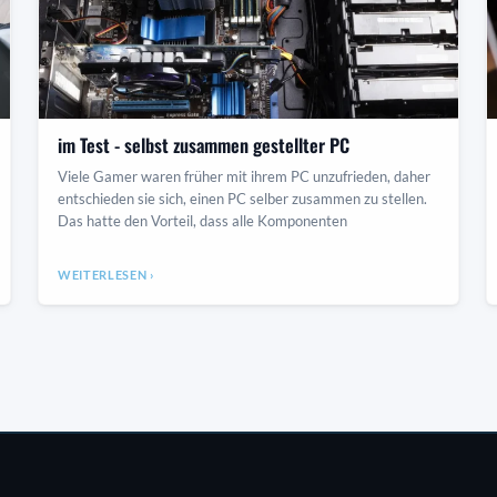
im Test - selbst zusammen gestellter PC
Viele Gamer waren früher mit ihrem PC unzufrieden, daher
entschieden sie sich, einen PC selber zusammen zu stellen.
Das hatte den Vorteil, dass alle Komponenten
WEITERLESEN ›