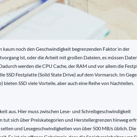
n kaum noch den Geschwindigkeit begrenzenden Faktor in der
vorgang ist, oder die Arbeit mit großen Dateien, es müssen Date
. Dadurch werden die CPU Cache, der RAM und vor allem die Festp
 die SSD Festplatte (Solid State Drive) auf dem Vormarsch. Im Geg
bieten SSD viele Vorteile, aber auch eine Reihe von Nachteilen.
keit aus. Hier muss zwischen Lese- und Schreibgeschwindigkeit
tut sich über Preiskategorien und Herstellergrenzen hinweg erfr
 selten und Lesegeschwindigkeiten von über 500 MB/s üblich. Die
it. Es ist ein offenes Geheimnis, dass die Speichereinheiten von 