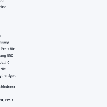
eine
h
amsung
 Preis für
sung 850
 50EUR
 die
günstiger.
schiedener
s
t, Preis