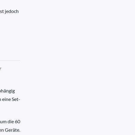
st jedoch
r
bhängig
 eine Set-
 um die 60
en Geräte.