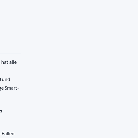
n
hat alle
8 und
ge Smart-
er
 Fällen