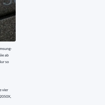
Samsung-
Sie ab
Nur so
 vier
 2050X,