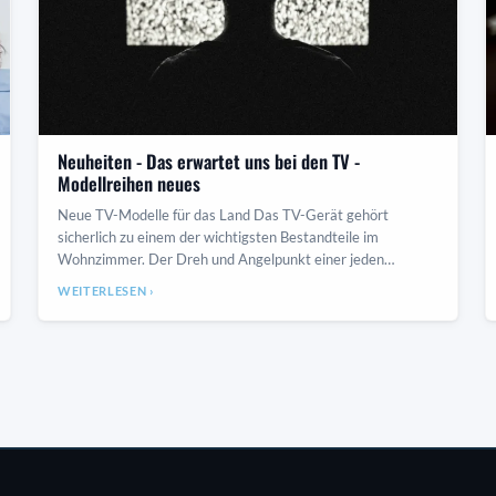
Neuheiten - Das erwartet uns bei den TV -
Modellreihen neues
Neue TV-Modelle für das Land Das TV-Gerät gehört
sicherlich zu einem der wichtigsten Bestandteile im
Wohnzimmer. Der Dreh und Angelpunkt einer jeden
Wohnung, be
WEITERLESEN ›