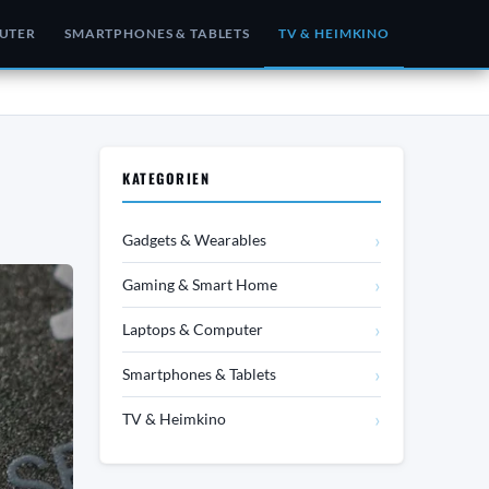
UTER
SMARTPHONES & TABLETS
TV & HEIMKINO
KATEGORIEN
›
Gadgets & Wearables
›
Gaming & Smart Home
›
Laptops & Computer
›
Smartphones & Tablets
›
TV & Heimkino