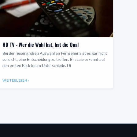
HD TV - Wer die Wahl hat, hat die Qual
Bei der riesengroßen Auswahl an Fernsehern ist es gar nicht
so leicht, eine Entscheidung zu treffen. Ein Laie erkennt auf
den ersten Blick kaum Unterschiede. Di
WEITERLESEN ›