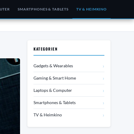
UTER
SMARTPHONES & TABLETS
TV & HEIMKINO
KATEGORIEN
›
Gadgets & Wearables
›
Gaming & Smart Home
›
Laptops & Computer
›
Smartphones & Tablets
›
TV & Heimkino