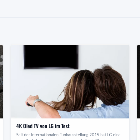
4K Oled TV von LG im Test
Seit der Internationalen Funkausstellung 2015 hat LG eine