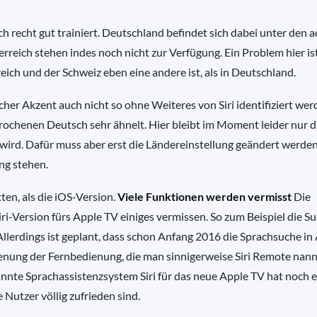
h recht gut trainiert. Deutschland befindet sich dabei unter den a
rreich stehen indes noch nicht zur Verfügung. Ein Problem hier is
eich und der Schweiz eben eine andere ist, als in Deutschland.
cher Akzent auch nicht so ohne Weiteres von Siri identifiziert wer
ochenen Deutsch sehr ähnelt. Hier bleibt im Moment leider nur d
 wird. Dafür muss aber erst die Ländereinstellung geändert werde
ung stehen.
ten, als die iOS-Version.
Viele Funktionen werden vermisst
Die
ri-Version fürs Apple TV einiges vermissen. So zum Beispiel die S
Allerdings ist geplant, dass schon Anfang 2016 die Sprachsuche in
enung der Fernbedienung, die man sinnigerweise Siri Remote nannt
nte Sprachassistenzsystem Siri für das neue Apple TV hat noch e
Nutzer völlig zufrieden sind.