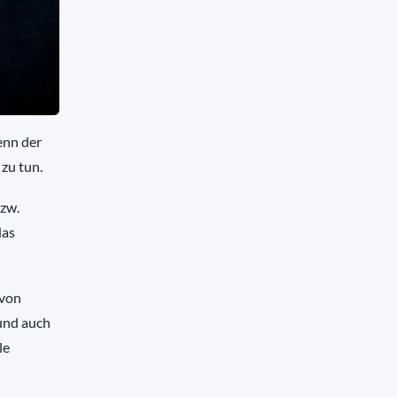
wenn der
 zu tun.
bzw.
das
 von
 und auch
le