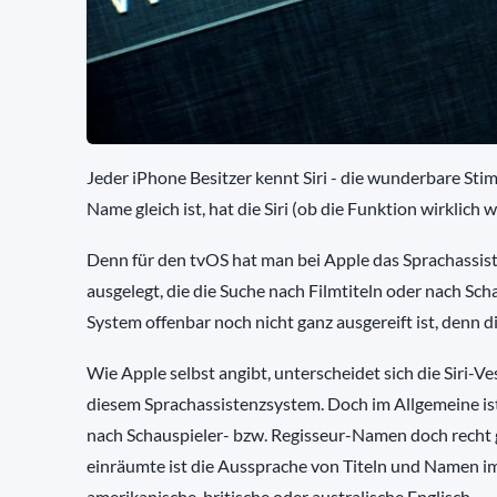
Jeder iPhone Besitzer kennt Siri - die wunderbare Stimm
Name gleich ist, hat die Siri (ob die Funktion wirklich w
Denn für den tvOS hat man bei Apple das Sprachassis
ausgelegt, die die Suche nach Filmtiteln oder nach Sc
System offenbar noch nicht ganz ausgereift ist, denn d
Wie Apple selbst angibt, unterscheidet sich die Siri-V
diesem Sprachassistenzsystem. Doch im Allgemeine ist
nach Schauspieler- bzw. Regisseur-Namen doch recht 
einräumte ist die Aussprache von Titeln und Namen im
amerikanische, britische oder australische Englisch.