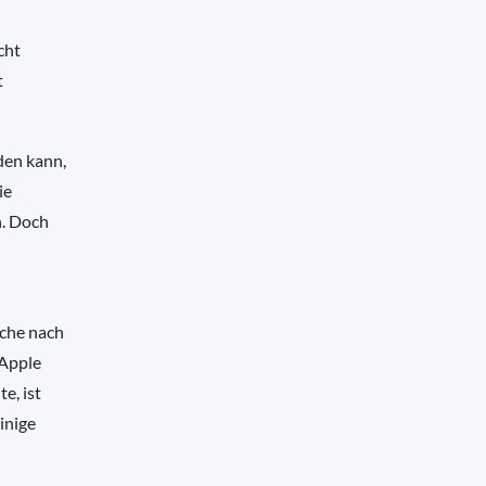
cht
t
den kann,
ie
n. Doch
uche nach
 Apple
e, ist
inige